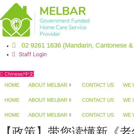
Skip
to
content
02 9261 1636 (Mandarin, Cantonese & 
Staff Login
Chinese/中文
HOME
ABOUT MELBAR
CONTACT US
WE 
HOME
ABOUT MELBAR
CONTACT US
WE 
HOME
ABOUT MELBAR
CONTACT US
WE 
【政策】带您读懂新《老年