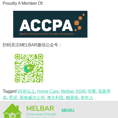
Proudly A Member Of:
扫码关注MELBAR微信公众号：
Tagged
65岁以上
,
Home Care
,
Melbar
,
NSW
,
华裔
,
居家养
老
,
悉尼
,
新南威尔士州
,
澳大利亚
,
糖尿病
,
老年人
MENU