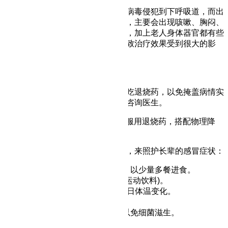
高龄老人感冒时，容易因为细菌和病毒侵犯到下呼吸道，而出
现其他的并发症如支气管炎、肺炎，主要会出现咳嗽、胸闷、
出现黄痰等现象。也因为并发症多，加上老人身体器官都有些
退化，在用药上也会有所限制，导致治疗效果受到很大的影
响。
4. 如何缓解老人的感冒发烧症状
如果还
不知道发烧原因
，先别直接吃退烧药，以免掩盖病情实
际状况或影响慢性疾病，建议及时咨询医生。
如果烧到38.5度以上，一定要及时服用退烧药，搭配物理降
温。
除了药物治疗，也可采取以下措施，来照护长辈的感冒症状：
选择容易消化、吞咽的食物，以少量多餐进食。
多喝水、补充电解质(例如喝运动饮料)。
每4小时量一次体温，记录每日体温变化。
维持家里的空气流通。
感冒的口罩避免重复使用，以免细菌滋生。