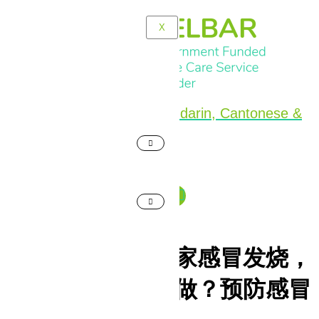
Skip
to
X
X
X
content
02 9261 1636 (Mandarin, Cantonese &
English)
Staff Login
Chinese/中文
【科普】老人家感冒发烧，
居家照护怎么做？预防感冒