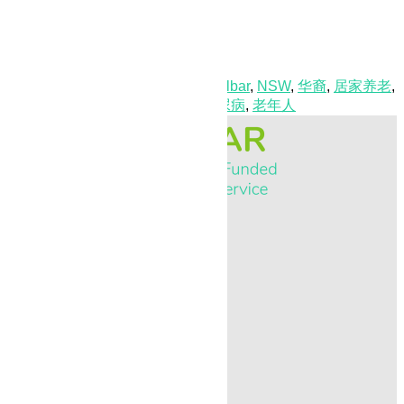
Tagged
65岁以上
,
Home Care
,
Melbar
,
NSW
,
华裔
,
居家养老
,
悉尼
,
新南威尔士州
,
澳大利亚
,
糖尿病
,
老年人
©MELBAR HOME CARE
2025
MENU
HOME
ABOUT MELBAR
OUR TEAM
OUR CARE