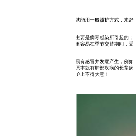
感冒引起的发烧
如果检查结果是单纯的感冒，在家就能用一般照护方式，来舒
缓长辈症状。
感冒（又称急性上呼吸道感染），主要是病毒感染所引起的；
老人家免疫功能和抵抗力都较差，更容易在季节交替期间，受
到病毒诱发感冒。
老人家感冒危险的地方，是因为容易有感冒并发症产生，例如
肺炎、脓胸、支气管炎等，并使得原本就有肺部疾病的长辈病
情更严重，甚至威胁到生命，在照护上不得大意！
2. 老人感冒的症状特点