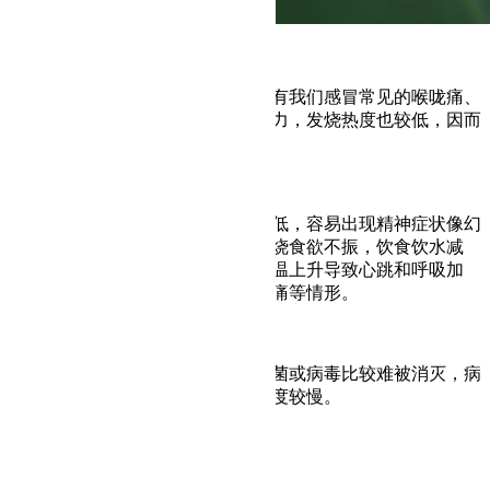
a. 初期症状
老人家感冒初期的症状较轻，不会有我们感冒常见的喉咙痛、
流鼻水，只会有轻微头痛、全身无力，发烧热度也较低，因而
常导致延误诊断。
b. 发热后
开始发热后，由于老人家耐受度较低，容易出现精神症状像幻
觉、嗜睡、精神异常等；也因为发烧食欲不振，饮食饮水减
少，而有脱水的可能性。而由于体温上升导致心跳和呼吸加
快，也可能会有头晕不适、肌肉酸痛等情形。
c. 复原时间较长
老人家因为抵抗力较弱，体内的细菌或病毒比较难被消灭，病
程会拖比较长的时间，导致恢复速度较慢。
3. 容易出现并发症