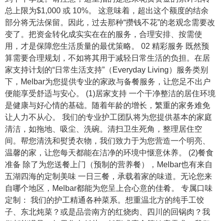
总上限为$1,000 或 10%。 这意味着，超出这个额度的结余
部分将无法保留。因此，过去那种“攒钱不花”的老观念需要改
变了。把资金转化成实实在在的服务，合理安排、按需使
用，才是保障您生活质量的最优策略。 02 精彩服务 既然预
算需要合理规划，不如将其用于减轻日常生活的负担。在居
家支持计划的“日常生活支持”（Everyday Living）服务类别
下，Melbar为您提供专业的家政与备餐服务，让您足不出户
便能享受舒适与安心。 (1)居家支持 一个干净整洁的居住环境
是健康与好心情的基础。随着年龄的增长，繁重的家务难免
让人力不从心。 我们的专业护工团队将为您提供基本的家庭
清洁，如拖地、吸尘、洗碗。清扫卫生死角，整理居住空
间。帮您清洗和熨烫衣物，我们致力于为您营造一个明亮、
温馨的家，让您每天都能在洁净的环境中惬意休养。 (2)餐食
准备 除了为您送餐上门（预制的营养餐），Melbar也有来自
五湖四海的定制美味 一日三餐，承载着家的味道。无论您来
自哪个地区，Melbar都能为您呈上合心意的佳肴。 专属口味
定制： 我们的护工精通各种菜系。想重温北方的纯手工饺
子、东北炖菜？或是品尝南方的红烧肉、四川的回锅肉？我