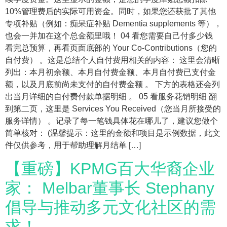
10%管理费后的实际可用资金。同时，如果您还获批了其他
专项补贴（例如：痴呆症补贴 Dementia supplements 等），
也会一并加在这个总金额里哦！ 04 看您需要自己付多少钱
看完总预算，再看页面底部的 Your Co-Contributions（您的
自付费） 。这是总结个人自付费用相关的内容： 这里会清晰
列出：本月初余额、本月自付费金额、本月自付费已支付金
额，以及月底前尚未支付的自付费金额 。 下方的表格还会列
出当月详细的自付费付款单据明细 。 05 看服务花销明细 翻
到第二页，这里是 Services You Received（您当月所接受的
服务详情） 。记录了每一笔钱具体花在哪儿了，建议您做个
简单核对： (温馨提示：这里的金额和项目是示例数据，此文
件仅供参考，用于帮助理解月结单 […]
【重磅】KPMG百大华裔企业
家： Melbar董事长 Stephany
倡导与推动多元文化社区的需
求！