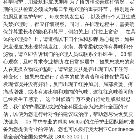
科学照护，用爱筑起皮肤屏障 为了预防和改善这种情况，定
期的皮肤检查必须成为每日常规护理的重要环节 。特别是在
如厕及更换护垫时 、每次失禁发生后 ，以及进行个人卫生或
失禁护理时 ，都应仔细观察。同时，在护理过程中，需要确
保并尊重长者的隐私和尊严，例如关上门并拉上窗帘 。 在具
体的护理操作上，请遵循以下四个温和步骤 贴心提示：如果
您发现皮肤出现持续发红、水疱、异常柔软或伴有异味和分
泌物，请立即告诉我们的护理人员或联系全科医生 。 03 细
心观察，及时寻求专业帮助 在日常起居中，如果您或您的家
人在更换衣物或护垫时，请留意皮肤是否出现了以下任何一
种变化： 如果您在进行了基本的皮肤清洁和涂抹保护霜后，
发现情况并没有好转，反而出现了红肿加剧、局部发烫、疼
痛感增强，或者有渗出物和难闻的气味，这往往意味着可能
已经发生了感染 。 这个时候请千万不要自行处理或默默忍
受，我们的护理团队或您的全科医生会为您进行全面的评
估，以便为您进行针对性的建议或治疗，帮助您尽快恢复皮
肤健康 。 05 寻求专业的帮助 Melbar的注册护士团队随时准
备为您提供专业的评估。您也可以拨打澳大利亚Continence
基金会的全国免费热线 1800 33 00 […]