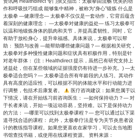
资讯网 Healthdirect 专门撰文指出：太极拳由流畅 优美的动
作和呼吸技巧组成 能够集中精神，被称为“身心”锻炼 什么是
太极拳 —健康理念— 太极拳不仅仅是一套动作，它背后蕴含
着深刻的健康理念： —太极拳对健康的益处— 练习太极拳可
以温和地锻炼身体的肌肉和关节，并提高柔韧性。同时，它
有助于放松身心，提升幸福感。具体来说，太极拳可以帮
助： 预防与改善 —能帮助哪些健康问题？— 根据相关研究，
太极拳对多种慢性健康问题和症状具有积极作用，特别是针
对老年群体： (注：Healthdirect 提示，虽然已有研究支持上
述益处，但在某些领域的证据强度仍有待进一步补充。) —太
极拳适合您吗？— 太极拳适合所有年龄段的人练习。其动作
具有高度的适应性，可以根据不同的体能水平和行动能力进
行调整，包括术后康复者。
医疗咨询建议：如果您属于以
下情况，请在开始练习前咨询医生： —如何保持动力？— 对
于长者来说，开始一项运动容易，坚持难。以下是保持动力
的方法： —哪里可以找到太极拳课程？— 您可以通过以下渠
道寻找合适的课程： 此外，太极拳疗法是专为关节炎患者设
计的教练指导课程。如果您更喜欢在家学习，可以去当地图
书馆查找书籍，或使用在线课程资源。 资料来源：