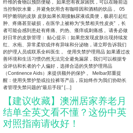
纤维的食物以预防便秘 。如果您有夜尿困扰，可以在睡前适
当控制饮水量，并避免饮用含有咖啡因和酒精的饮品 。 05
呵护脆弱的皮肤 皮肤如果长期接触尿液或粪便，极易引起红
肿、疼痛甚至破损，在医学上被称为“失禁相关性皮炎” ，长
者可能会感到患处有疼痛、灼热、瘙痒或刺痛感 。请务必做
好日常的皮肤管理： 贴心提示：如果您发现皮肤出现持续发
红、水疱、异常柔软或伴有异味和分泌物，请立即告诉我们
的护理人员或联系全科医生 。 使用失禁护理用品 如果通过改
善环境和生活习惯仍然无法完全避免漏尿，我们可以根据专
业评估和长者的个人偏好，选择合适的失禁护理用品
（Continence Aids）来提供额外的保护 。 Melbar郑重提
醒：使用失禁护垫或拉拉裤等产品，应始终作为我们协助长
者管理失禁问题的“最后手段” […]
【建议收藏】澳洲居家养老月
结单全英文看不懂？这份中英
对照指南请收好！