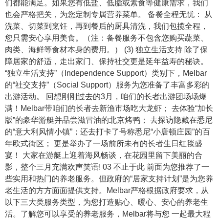
们都能满足。如果您有低盐、低脂或素食等健康需求，我们
也会严格把关，为您定制专属营养菜单。 备餐全程无忧： 从
洗菜、切菜到烹饪，再到餐后的厨具清洗，我们包揽全程，
您只需安心享用美食。（注：备餐服务不包含您购买蔬菜、
肉类、海鲜等食材本身的费用。） (3) 独立生活支持 除了保
障居家的舒适，走出家门、保持社交更是延年益寿的秘诀。
“独立生活支持”（Independence Support）类别下，Melbar
的“社交支持”（Social Support）服务为您准备了丰富多彩的
出游活动。 回想刚刚过去的3月，咱们的长者出游团场场爆
满！Melbar带咱们的长者去新渔市场吃大龙虾； 去体验“加长
版”的豪华游艇并品尝滋冒油的北京烤鸭； 去探访隐藏在悉尼
的“意大利风情小镇”；还去打卡了号称悉尼“小唐顿庄园”的百
年欧式街区； 更是举办了一场前所未有的长者生日红毯盛
宴！ 大家在游艇上迎着海风畅谈，在花园里留下美丽的合
影，整个三月充满欢声笑语! 03 不止于此 前面为您推荐了一
些实用和热门的养老服务。但政府的“居家支持计划”是为您养
老生活的方方面面提供支持。Melbar严格根据政府要求，从
以下三大类服务类型，为您打造贴心、暖心、安心的养老生
活。了解您可以享受的养老服务，Melbar将与您 一起最大程