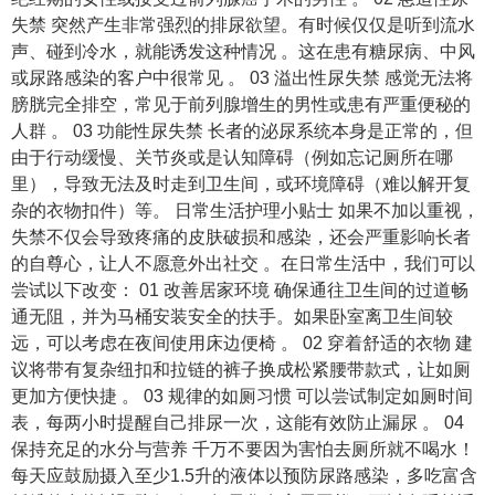
失禁 突然产生非常强烈的排尿欲望。有时候仅仅是听到流水
声、碰到冷水，就能诱发这种情况 。这在患有糖尿病、中风
或尿路感染的客户中很常见 。 03 溢出性尿失禁 感觉无法将
膀胱完全排空，常见于前列腺增生的男性或患有严重便秘的
人群 。 03 功能性尿失禁 长者的泌尿系统本身是正常的，但
由于行动缓慢、关节炎或是认知障碍（例如忘记厕所在哪
里），导致无法及时走到卫生间，或环境障碍（难以解开复
杂的衣物扣件）等。 日常生活护理小贴士 如果不加以重视，
失禁不仅会导致疼痛的皮肤破损和感染，还会严重影响长者
的自尊心，让人不愿意外出社交 。在日常生活中，我们可以
尝试以下改变： 01 改善居家环境 确保通往卫生间的过道畅
通无阻，并为马桶安装安全的扶手。如果卧室离卫生间较
远，可以考虑在夜间使用床边便椅 。 02 穿着舒适的衣物 建
议将带有复杂纽扣和拉链的裤子换成松紧腰带款式，让如厕
更加方便快捷 。 03 规律的如厕习惯 可以尝试制定如厕时间
表，每两小时提醒自己排尿一次，这能有效防止漏尿 。 04
保持充足的水分与营养 千万不要因为害怕去厕所就不喝水！
每天应鼓励摄入至少1.5升的液体以预防尿路感染，多吃富含