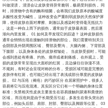
叫做浸渍 。浸渍会让皮肤变得异常脆弱，极易受到损伤 。同
时，排泄物中含有的酶和细菌，会将我们皮肤原本的酸碱度
从酸性改变为碱性 。这种改变会严重削弱皮肤的天然保护屏
障，使得皮肤在面对摩擦、刺激以及感染时变得毫无抵抗力
。这是一种自上而下的损伤，通常始于皮肤最表面，然后逐
渐向内里发展 。 01 如何及早发现它的踪迹？ 这种皮肤损伤
通常会悄悄出现在接触到排泄物的部位 。我们需要特别关注
会阴部及外阴周围区域 、臀部及臀沟 、大腿内侧 、下背部及
下腹部 ，以及身体各处的皮肤褶皱处 。 当皮肤受损时，可能
会感到患处有疼痛、灼热、瘙痒或者刺痛感 。在外观上，受
损的皮肤常常呈现出大面积的红斑 ，且边缘往往弥漫不清、
不规则，有时还会呈现对称的分布 。受损区域可能是完整的
皮肤伴有红斑，也可能已经出现了表浅或部分厚度的皮肤缺
损 。 02 与压疮（褥疮）的巧妙区分 在居家照护中，很多人
容易将它与压疮混淆。其实区分它们有一个明确的身体位置
标准：失禁相关性皮炎主要发生在容易接触到尿液和粪便的
区域 。而压疮则是由于长期受压引起，多发生在骨头突出的
部位，例如头后部、肩部、肘部、臀部以及脚跟等位置 。 03