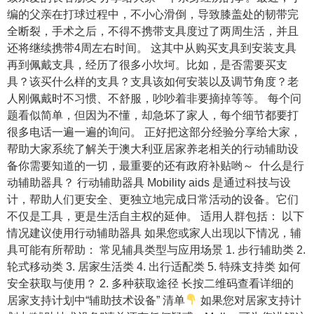
编的父亲在打球过程中，不小心滑倒，导致膝盖处的韧带完
全断裂，手术之后，不得不携带支具度过了两周生活，并且
还将继续携带4周左右时间。 这其中从购买支具到安装支具
再到佩戴支具，经历了很多小坎坷。比如，是否需要买支
具？该买什么样的支具？支具该如何安装以及调节角度？老
人刚佩戴时不习惯、不舒服，吵吵着非要摘掉等等。 每个问
题看似简单，但因为不懂，却急坏了家人，每个细节都要打
很多电话一遍一遍的询问。 正好把这部分经验分享给大家，
帮助大家系统了解关于澳大利亚居家养老相关的行动辅助设
备你需要知道的一切，最重要的还有政府补贴哟～ 什么是行
动辅助器具？ 行动辅助器具 Mobility aids 是通过科技与设
计，帮助人们更安全、更独立地完成日常活动的设备。它们
不仅是工具，更是生活自主权的延伸。 适用人群包括： 以下
情况建议使用行动辅助器具 如果您或家人出现以下情况，辅
具可能有所帮助： 常见辅具类型与应用场景 1. 步行辅助类 2.
轮式移动类 3. 居家生活类 4. 出行适配类 5. 特殊支持类 如何
安全获取与使用？ 2. 多种获取途径 长按二维码查看详细的
居家支持计划中“辅助技术设备” 清单
如果您对居家支持计