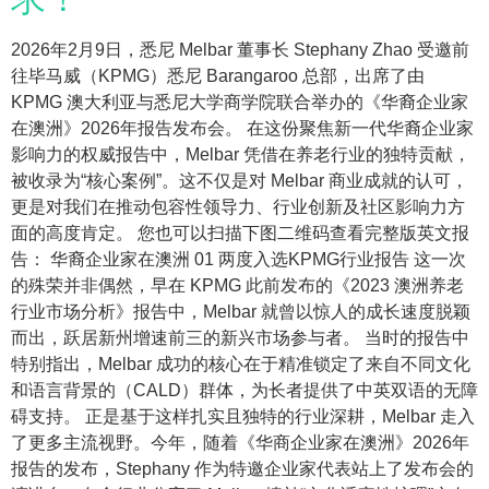
2026年2月9日，悉尼 Melbar 董事长 Stephany Zhao 受邀前
往毕马威（KPMG）悉尼 Barangaroo 总部，出席了由
KPMG 澳大利亚与悉尼大学商学院联合举办的《华裔企业家
在澳洲》2026年报告发布会。 在这份聚焦新一代华裔企业家
影响力的权威报告中，Melbar 凭借在养老行业的独特贡献，
被收录为“核心案例”。这不仅是对 Melbar 商业成就的认可，
更是对我们在推动包容性领导力、行业创新及社区影响力方
面的高度肯定。 您也可以扫描下图二维码查看完整版英文报
告： 华裔企业家在澳洲 01 两度入选KPMG行业报告 这一次
的殊荣并非偶然，早在 KPMG 此前发布的《2023 澳洲养老
行业市场分析》报告中，Melbar 就曾以惊人的成长速度脱颖
而出，跃居新州增速前三的新兴市场参与者。 当时的报告中
特别指出，Melbar 成功的核心在于精准锁定了来自不同文化
和语言背景的（CALD）群体，为长者提供了中英双语的无障
碍支持。 正是基于这样扎实且独特的行业深耕，Melbar 走入
了更多主流视野。今年，随着《华商企业家在澳洲》2026年
报告的发布，Stephany 作为特邀企业家代表站上了发布会的