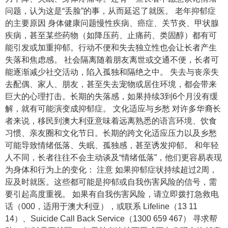
问题，认为这是“丢脸”的事，从而延迟了就医。 老年抑郁症
的主要原因 身体健康问题慢性疾病、癌症、关节炎、甲状腺
疾病，甚至某些药物（如降压药、止痛药、类固醇）都有可
能引发或加重抑郁。行动不便和失去独立性也会让长者产生
失落和焦虑感。 社会隔离随着朋友离世或交通不便，长者可
能逐渐减少社交活动，陷入孤独和隔绝之中。 失去与丧亲失
去配偶、家人、朋友，甚至失去宠物或居住环境，都会带来
巨大的心理打击。长期的失落感，如果持续3到6个月没有缓
解，就有可能演变成抑郁症。 文化适应与乡愁 对许多华裔长
者来说，移民到澳大利亚意味着远离熟悉的语言环境、饮食
习惯、亲友圈和文化节日。长期的跨文化适应压力以及乡愁
可能导致情绪低落、失眠、孤独感，甚至诱发抑郁。 和年轻
人不同，长者往往不会主动谈及“情绪低落”，他们更容易表现
为身体和行为上的变化： 注意 如果抑郁症状持续超过2周，
应及时就医。这些都可能是抑郁或自我伤害风险的信号，需
要引起高度重视。 如果有自我伤害风险，请立即拨打急救电
话（000，适用于澳大利亚），或联系 Lifeline（13 11
14）、Suicide Call Back Service（1300 659 467） 寻求帮