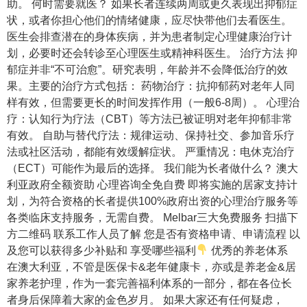
助。 何时需要就医？ 如果长者连续两周或更久表现出抑郁症
状，或者你担心他们的情绪健康，应尽快带他们去看医生。
医生会排查潜在的身体疾病，并为患者制定心理健康治疗计
划，必要时还会转诊至心理医生或精神科医生。 治疗方法 抑
郁症并非“不可治愈”。研究表明，年龄并不会降低治疗的效
果。主要的治疗方式包括： 药物治疗：抗抑郁药对老年人同
样有效，但需要更长的时间发挥作用（一般6-8周）。 心理治
疗：认知行为疗法（CBT）等方法已被证明对老年抑郁非常
有效。 自助与替代疗法：规律运动、保持社交、参加音乐疗
法或社区活动，都能有效缓解症状。 严重情况：电休克治疗
（ECT）可能作为最后的选择。 我们能为长者做什么？ 澳大
利亚政府全额资助 心理咨询全免自费 即将实施的居家支持计
划，为符合资格的长者提供100%政府出资的心理治疗服务等
各类临床支持服务，无需自费。 Melbar三大免费服务 扫描下
方二维码 联系工作人员了解 您是否有资格申请、申请流程 以
及您可以获得多少补贴和 享受哪些福利
优秀的养老体系
在澳大利亚，不管是医保卡&老年健康卡，亦或是养老金&居
家养老护理，作为一套完善福利体系的一部分，都在各位长
者身后保障着大家的金色岁月。 如果大家还有任何疑虑，