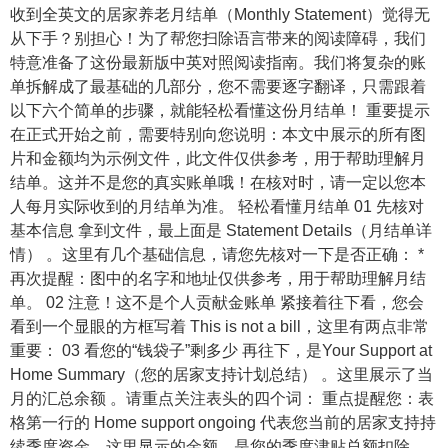
收到全英文的居家养老月结单（Monthly Statement）觉得无
从下手？别担心！为了帮您扫除语言带来的阅读障碍，我们
特意准备了这份最新版中英对照阅读指南。我们将复杂的账
单拆解成了最基础的几部分，您不需要逐字翻译，只需跟着
以下六个简单的步骤，就能轻松看懂这份月结单！ 重要提示
在正式开始之前，需要特别向您说明：本文中展示的所有图
片和金额均为示例文件，此文件仅供参考，用于帮助理解月
结单。这并不是您的真实账单哦！在核对时，请一定以您本
人每月实际收到的月结单为准。 轻松看懂月结单 01 先核对
基本信息 拿到文件，最上面是 Statement Details（月结单详
情） 。这里有几个基础信息，请您先核对一下是否正确： *
再次提醒：图中的名字和地址仅供参考，用于帮助理解月结
单。 02 注意！这不是个人贡献金账单 紧接着往下看，您会
看到一个显眼的方框写着 This is not a bill，这里有两点非常
重要： 03 看您的“钱袋子”剩多少 再往下，是Your Support at
Home Summary（您的居家支持计划总结） 。这里展示了当
月的汇总余额 。请重点关注表头的四个词： 重点提醒您：表
格第一行的 Home support ongoing 代表您当前的居家支持持
续季度资金。这里显示的金额，是您的季度津贴总额扣除