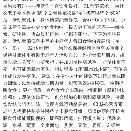
且男女有别——即使你一直饮食良好。 01 营养需求： 为什
么老了要吃得更“精”？ 2 骨质疏松症的症状有哪些？ 60岁
后，活动量减少，身体所需能量降低，食欲也可能下降。 这
意味着你需要在更少的食物中，摄入更丰富的营养——维生
素、矿物质、蛋白质和纤维一样都不能少。 下表为平均身
高、活动量偏低至中等的中老年人每日食物份数建议（单
位：份）： 02 体重管理： 为什么保持健康体重至关重要？
保持健康体重有助于老年人活动自如，维护骨骼与肌肉。超
重会增加关节与心脏负担，并加剧慢性病风险。 即使体重不
变，也可能因肌肉流失、脂肪增多（即“肌肉减少症”）而使身
体成分发生变化。 建议：在专业人士的建议下进行力量或阻
力训练，以维持或增加肌肉量，能预防2型糖尿病。 特别提
醒女性： 更年期后，有些女性会出现向心性肥胖（腰部脂肪
堆积），即使体重正常，也会增加心脏病和癌症风险。健康
饮食结合阻力训练、适度有氧运动是关键。 03 核心营养素：
老年人需要特别关注哪些？ 1 膳食纤维：肠道健康的守护者
膳食纤维能预防便秘、肠癌和痔疮。推荐摄入量： 优质来
源：水果、蔬菜、全麦面包、燕麦、豆类、扁豆。 2 维生