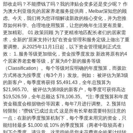
部收走吗？不能攒钱了吗？我的津贴会变多还是变少呢？ 作
为澳大利亚领先的居家养老服务提供商，Melbar深知您的顾
虑。今天，我们将为您详细解读新政的核心变化，并为您推
荐如何科学、合理地使用预算，让您的晚年生活更有质量、
更加精彩。 01 政策回顾 为了更精准地匹配长者们的居家需
求，全新的“居家支持计划”在资金管理和服务定级上做出了重
要调整。从2025年11月1日起，以下资金管理规则正式生
效： 1. 服务等级更加细化，资金按季度发放 新政将原有的4
个居家养老套餐等级，扩展为8个新的服务等级
（Classification）。每个等级对应明确的年度预算，而拨款
方式将改为按季度（每3个月）发放。例如： 被评估为第3级
的新客户，每季度将获得 $5,491.43，全年总预算为
$21,965.70。 被评估为第8级的新客户，每季度可获得高达
$19,526.59，全年总额达 $78,106.35。 *注: 季度预算和年度
资金额度会根据物价等因素，每年7月进行调整。 2. 预算结
转限制：“攒钱”已成过去式 这是所有长辈都需要特别注意的
一点：在新的季度预算机制下，每个季度未用完的资金，只
能结转最多 $1,000 或 10% 的季度预算（两者中取较高者）
到下个季度。请注意，这里指的是您未花费资金的累计结转