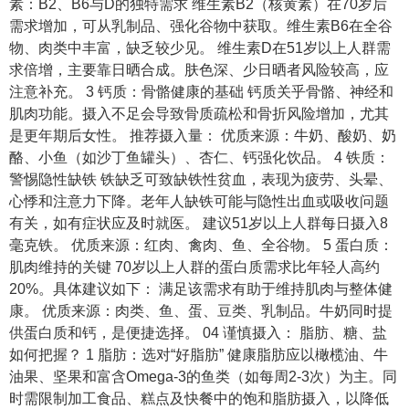
素：B2、B6与D的独特需求 维生素B2（核黄素）在70岁后
需求增加，可从乳制品、强化谷物中获取。维生素B6在全谷
物、肉类中丰富，缺乏较少见。 维生素D在51岁以上人群需
求倍增，主要靠日晒合成。肤色深、少日晒者风险较高，应
注意补充。 3 钙质：骨骼健康的基础 钙质关乎骨骼、神经和
肌肉功能。摄入不足会导致骨质疏松和骨折风险增加，尤其
是更年期后女性。 推荐摄入量： 优质来源：牛奶、酸奶、奶
酪、小鱼（如沙丁鱼罐头）、杏仁、钙强化饮品。 4 铁质：
警惕隐性缺铁 铁缺乏可致缺铁性贫血，表现为疲劳、头晕、
心悸和注意力下降。老年人缺铁可能与隐性出血或吸收问题
有关，如有症状应及时就医。 建议51岁以上人群每日摄入8
毫克铁。 优质来源：红肉、禽肉、鱼、全谷物。 5 蛋白质：
肌肉维持的关键 70岁以上人群的蛋白质需求比年轻人高约
20%。具体建议如下： 满足该需求有助于维持肌肉与整体健
康。 优质来源：肉类、鱼、蛋、豆类、乳制品。牛奶同时提
供蛋白质和钙，是便捷选择。 04 谨慎摄入： 脂肪、糖、盐
如何把握？ 1 脂肪：选对“好脂肪” 健康脂肪应以橄榄油、牛
油果、坚果和富含Omega-3的鱼类（如每周2-3次）为主。同
时需限制加工食品、糕点及快餐中的饱和脂肪摄入，以降低