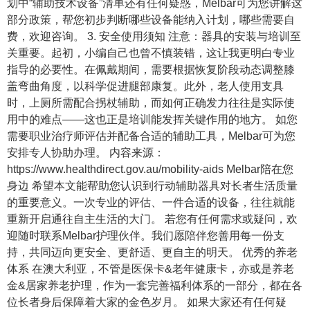
划中“辅助技术设备”清单还有任何疑惑，Melbar可为您讲解这
部分政策，帮您初步判断哪些设备能纳入计划，哪些需要自
费，欢迎咨询。 3. 安全使用须知 注意：器具的安装与培训至
关重要。起初，小编自己也曾不慎装错，这让我更明白专业
指导的必要性。在佩戴期间，需要根据恢复阶段动态调整膝
盖弯曲角度，以科学促进腿部康复。此外，老人使用支具
时，上厕所需配合拐杖辅助，而如何正确发力往往是实际使
用中的难点——这也正是培训能发挥关键作用的地方。 如您
需要职业治疗师评估并配备合适的辅助工具，Melbar可为您
安排专人协助办理。 内容来源：
https://www.healthdirect.gov.au/mobility-aids Melbar陪在您
身边 希望本文能帮助您认识到行动辅助器具对长者生活质量
的重要意义。一次专业的评估、一件合适的设备，往往就能
重新开启通往自主生活的大门。 若您有任何需求或疑问，欢
迎随时联系Melbar护理伙伴。我们愿陪伴您善用每一份支
持，共同迈向更安全、更舒适、更自主的明天。 优秀的养老
体系 在澳大利亚，不管是医保卡&老年健康卡，亦或是养老
金&居家养老护理，作为一套完善福利体系的一部分，都在各
位长者身后保障着大家的金色岁月。 如果大家还有任何疑