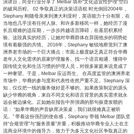
演讲台，向全行业分享了 Melbar 填补“文化适宜性护理”空白
的破局历程。 02 争取真正的决策话语权 时光倒回2004年，
Stephany 刚随母亲来到澳大利亚时，英语能力十分有限，在
当地也几乎没有任何人脉。和许多新移民一样，她经历了漫
长且艰难的适应期，一步步跨越语言障碍，在基层积累经
验。这段真实的经历，让她对华裔群体在异国他乡的弱势处
境有着极强的共情。 2016年，Stephany 敏锐地察觉到了澳
洲养老市场的一个巨大痛点：市面上极度缺乏真正符合华裔
老年人文化需求的居家护理服务。找一个语言相通、懂得中
国传统文化和生活习惯的护理人员，对很多家庭来说竟成了
一种奢望。于是，Melbar 应运而生。 在高度监管的澳洲养老
市场中，华裔的参与度和代表性依然严重不足。Stephany 深
知，仅仅把一线的服务做好是不够的。如果政策制定的源头
缺少华裔的视角，来自不同文化和语言背景的真实需求就永
远会被边缘化。正如她在报告中所强调的那句振聋发聩的
话： “如果华裔的声音缺席决策桌，我们就很难真正被听
见。” 带着这份强烈的使命感，Stephany 带领 Melbar 团队坚
持“合规管理”与“服务质量”并重，积极推动华裔专业人士在主
流商业环境中的领导力，致力于为多元文化社区争取真正的